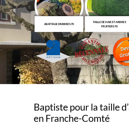
TAILLE DE HAIE ET ARBRES
ILLE D'ARBRES 70
ABATTAGE D'ARBRES 70
FRUITIERS 70
Baptiste pour la taille
en Franche-Comté