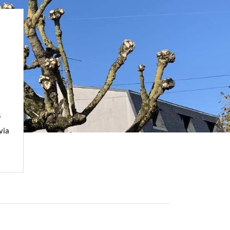
s
via